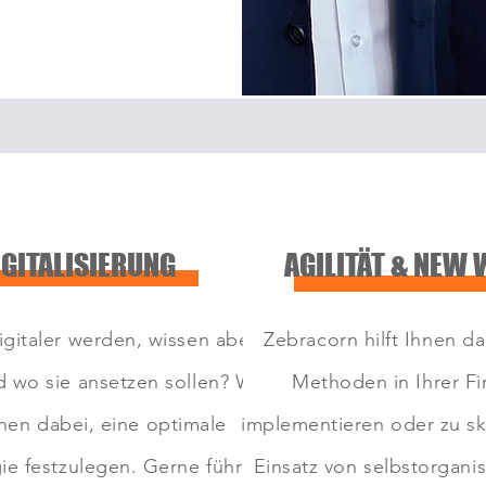
IGITALISIERUNG
AGILITÄT & NEW
igitaler werden, wissen aber
Zebracorn hilft Ihnen da
d wo sie ansetzen sollen?
Wir
Methoden in Ihrer Fi
hnen dabei, eine optimale
implementieren oder zu sk
gie
festzulegen. Gerne führen
Einsatz von selbstorgani