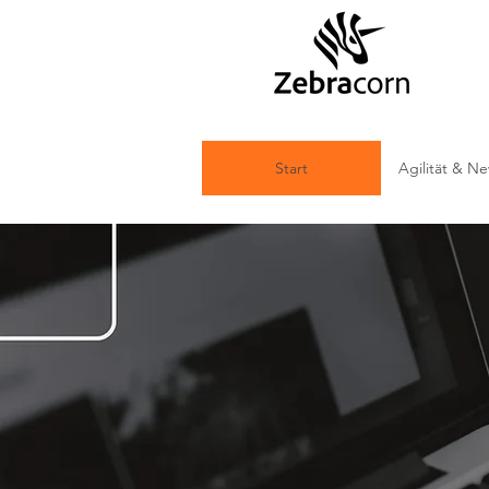
Start
Agilität & N