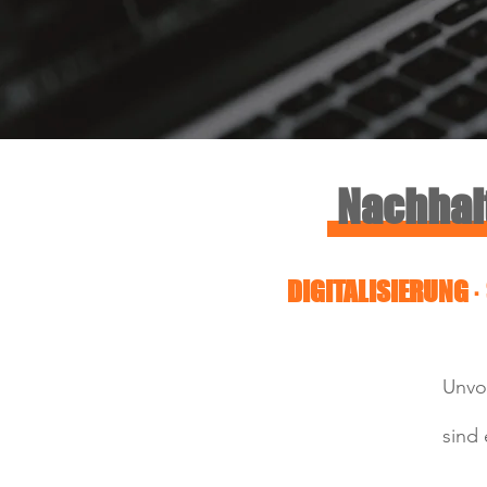
Nachhal
DIGITALISIERUNG ·
Unvo
sind 