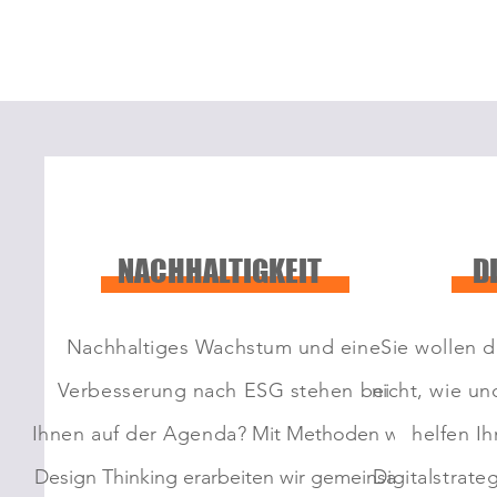
NACHHALTIGKEIT
D
Nachhaltiges Wachstum und eine
Sie wollen d
Verbesserung nach ESG stehen bei
nicht, wie un
Ihnen auf der Ag
en
da?
Mit Methoden wie
helfen I
Design Thinking erarbeiten wir gemeinsam
Digitalstrate