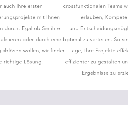
r auch Ihre ersten
crossfunktionalen Teams w
ierungsprojekte mit Ihnen
erlauben, Kompete
 durch. Egal ob Sie ihre
und
Entscheidungsmögl
talisieren oder durch eine KI
optimal zu verteilen. So si
ablösen wollen, wir finden
Lage, Ihre Projekte effe
e richtige Lösung.
effizienter zu gestalten u
Ergebnisse zu erzi