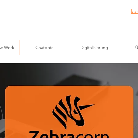
ko
ew Work
Chatbots
Digitalisierung
Ü