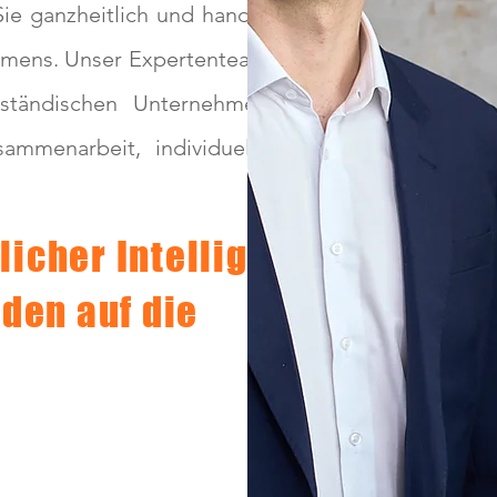
ie ganzheitlich und hands-
mens. Unser Expertenteam
lständischen Unternehmen
ammenarbeit, individuelle
licher Intelligenz,
den auf die