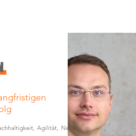
N
angfristigen
olg
chhaltigkeit, Agilität, New