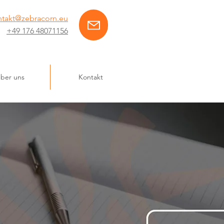
ntakt@zebracorn.eu
+49 176 48071156
ber uns
Kontakt