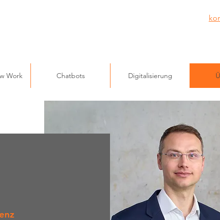
ko
ew Work
Chatbots
Digitalisierung
Ü
lenz