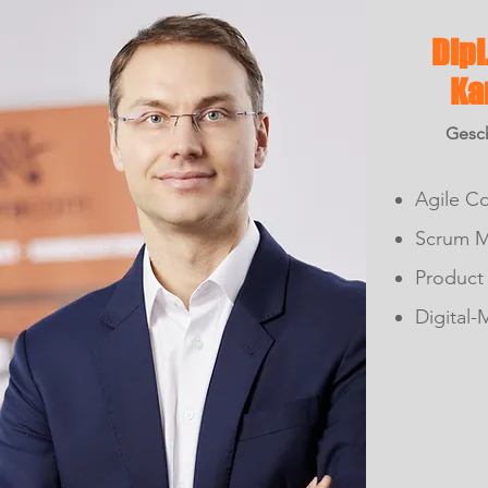
Dipl
Ka
Gesch
Agile C
Scrum M
Product
Digital