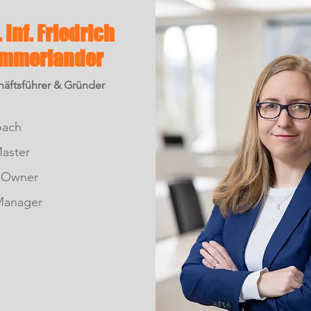
. Inf. Friedrich
mmerlander
äftsführer & Gründer
oach
aster
 Owner
-Manager