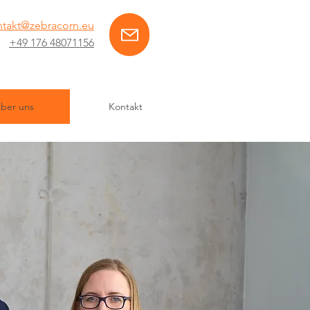
ntakt@zebracorn.eu
+49 176 48071156
ber uns
Kontakt