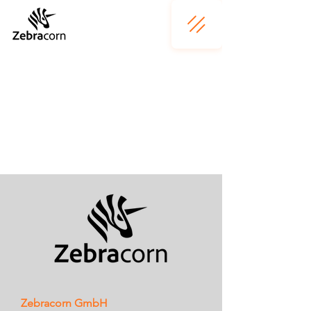
Zebracorn GmbH